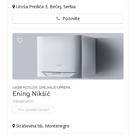
Uroša Predića 3, Bečej, Serbia
Pozovite
GASNI KOTLOVI,
GREJANJE-OPREMA,
Ening Nikšić
Viessmann
Prvi ocenite servis!
Straševina bb, Montenegro