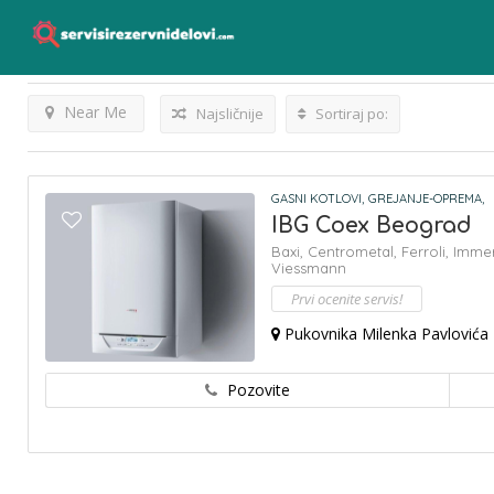
Immergas
Listings
Rezultati Za
Near Me
Najsličnije
Sortiraj po:
GASNI KOTLOVI,
GREJANJE-OPREMA,
IBG Coex Beograd
Baxi,
Centrometal,
Ferroli,
Imme
Viessmann
Prvi ocenite servis!
Pukovnika Milenka Pavlovića 
Pozovite