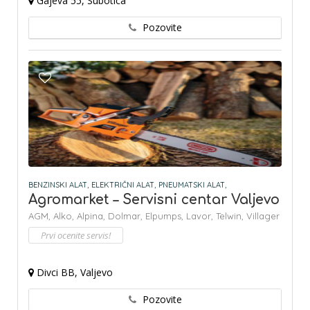
Gajeva 55, Subotica
Pozovite
BENZINSKI ALAT,
ELEKTRIČNI ALAT,
PNEUMATSKI ALAT,
Agromarket – Servisni centar Valjevo
AGM,
Alko,
Alpina,
Dolmar,
Elpumps,
Lavor,
Telwin,
Villager
Prvi ocenite servis!
Divci BB, Valjevo
Pozovite