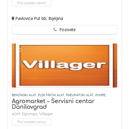
Prvi ocenite servis!
Pavlovića Put bb, Bijeljina
Pozovite
BENZINSKI ALAT,
ELEKTRIČNI ALAT,
PNEUMATSKI ALAT,
PUMPE,
Agromarket – Servisni centar
Danilovgrad
AGM,
Elpumps,
Villager
Prvi ocenite servis!