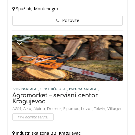
Spuž bb, Montenegro
Pozovite
BENZINSKI ALAT,
ELEKTRIČNI ALAT,
PNEUMATSKI ALAT,
Agromarket – servisni centar
Kragujevac
AGM,
Alko,
Alpina,
Dolmar,
Elpumps,
Lavor,
Telwin,
Villager
Prvi ocenite servis!
Industrijska zona BB, Kragujevac