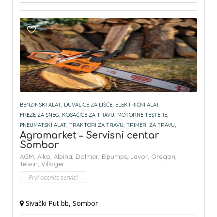
BENZINSKI ALAT,
DUVALICE ZA LIŠĆE,
ELEKTRIČNI ALAT,
FREZE ZA SNEG,
KOSAČICE ZA TRAVU,
MOTORNE TESTERE,
PNEUMATSKI ALAT,
TRAKTORI ZA TRAVU,
TRIMERI ZA TRAVU,
Agromarket – Servisni centar
Sombor
AGM,
Alko,
Alpina,
Dolmar,
Elpumps,
Lavor,
Oregon,
Telwin,
Villager
Prvi ocenite servis!
Sivački Put bb, Sombor