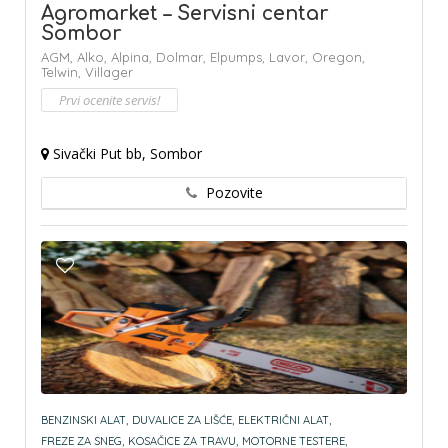
Agromarket – Servisni centar
Sombor
AGM,
Alko,
Alpina,
Dolmar,
Elpumps,
Lavor,
Oregon,
Telwin,
Villager
Prvi ocenite servis!
Sivački Put bb, Sombor
Pozovite
BENZINSKI ALAT,
DUVALICE ZA LIŠĆE,
ELEKTRIČNI ALAT,
FREZE ZA SNEG,
KOSAČICE ZA TRAVU,
MOTORNE TESTERE,