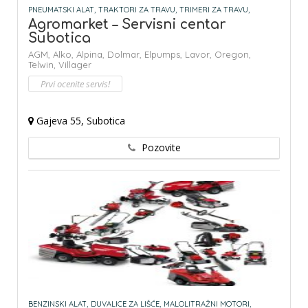
PNEUMATSKI ALAT,
TRAKTORI ZA TRAVU,
TRIMERI ZA TRAVU,
Agromarket – Servisni centar
Subotica
AGM,
Alko,
Alpina,
Dolmar,
Elpumps,
Lavor,
Oregon,
Telwin,
Villager
Prvi ocenite servis!
Gajeva 55, Subotica
Pozovite
BENZINSKI ALAT,
DUVALICE ZA LIŠĆE,
MALOLITRAŽNI MOTORI,