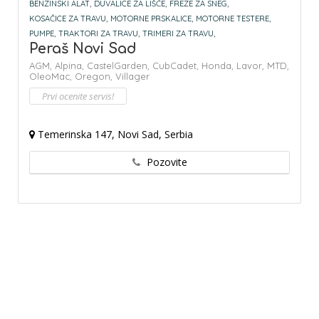
BENZINSKI ALAT,
DUVALICE ZA LIŠĆE,
FREZE ZA SNEG,
KOSAČICE ZA TRAVU,
MOTORNE PRSKALICE,
MOTORNE TESTERE,
PUMPE,
TRAKTORI ZA TRAVU,
TRIMERI ZA TRAVU,
Peraš Novi Sad
AGM,
Alpina,
CastelGarden,
CubCadet,
Honda,
Lavor,
MTD,
OleoMac,
Oregon,
Villager
Prvi ocenite servis!
Temerinska 147, Novi Sad, Serbia
Pozovite