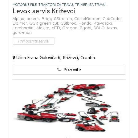
MOTORNE PILE,
TRAKTORI ZA TRAVU,
TRIMERI ZA TRAVU,
Levak servis Križevci
Alpina,
bolens,
Briggs&Stratton,
CastelGarden,
CubCadet,
Dolmar,
GGP,
green cut,
Gutbrod,
Honda,
Kawasaki,
Lombardini,
Makita,
MTD,
Oregon,
Ryobi,
SOLO,
texas,
yard-man
Prvi ocenite servis!
Ulica Frana Galovića 6, Križevci, Croatia
Pozovite