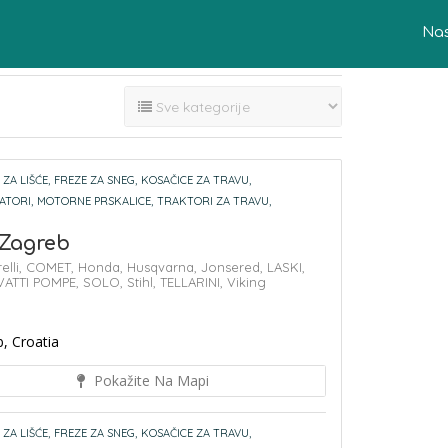
Na
ZA LIŠĆE,
FREZE ZA SNEG,
KOSAČICE ZA TRAVU,
ATORI,
MOTORNE PRSKALICE,
TRAKTORI ZA TRAVU,
 Zagreb
elli,
COMET,
Honda,
Husqvarna,
Jonsered,
LASKI,
ATTI POMPE,
SOLO,
Stihl,
TELLARINI,
Viking
, Croatia
Pokažite Na Mapi
ZA LIŠĆE,
FREZE ZA SNEG,
KOSAČICE ZA TRAVU,