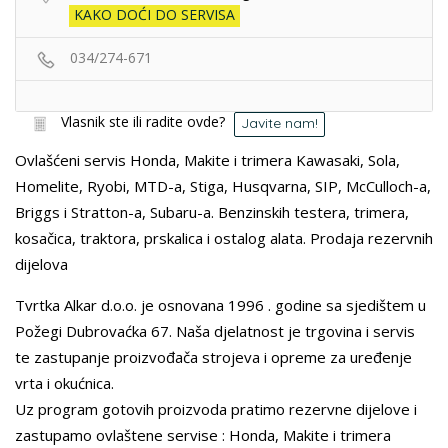
KAKO DOĆI DO SERVISA
034/274-671
Vlasnik ste ili radite ovde?
Javite nam!
Ovlašćeni servis Honda, Makite i trimera Kawasaki, Sola,
Homelite, Ryobi, MTD-a, Stiga, Husqvarna, SIP, McCulloch-a,
Briggs i Stratton-a, Subaru-a. Benzinskih testera, trimera,
kosačica, traktora, prskalica i ostalog alata. Prodaja rezervnih
dijelova
Tvrtka Alkar d.o.o. je osnovana 1996 . godine sa sjedištem u
Požegi Dubrovaćka 67. Naša djelatnost je trgovina i servis
te zastupanje proizvođača strojeva i opreme za uređenje
vrta i okućnica.
Uz program gotovih proizvoda pratimo rezervne dijelove i
zastupamo ovlaštene servise : Honda, Makite i trimera