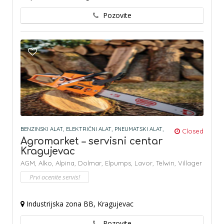
Pozovite
BENZINSKI ALAT,
ELEKTRIČNI ALAT,
PNEUMATSKI ALAT,
Closed
Agromarket – servisni centar
Kragujevac
AGM,
Alko,
Alpina,
Dolmar,
Elpumps,
Lavor,
Telwin,
Villager
Prvi ocenite servis!
Industrijska zona BB, Kragujevac
Pozovite