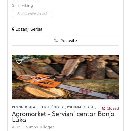
Stihl,
Viking
Prvi ocenite servis!
Lozanj, Serbia
Pozovite
BENZINSKI ALAT,
ELEKTRIČNI ALAT,
PNEUMATSKI ALAT,
Closed
Agromarket – Servisni centar Banja
Luka
AGM,
Elpumps,
Villager