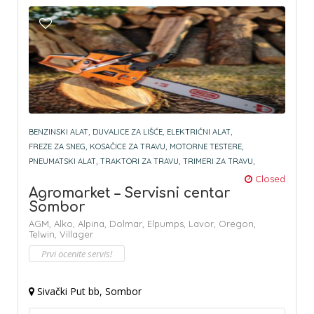
BENZINSKI ALAT,
DUVALICE ZA LIŠĆE,
ELEKTRIČNI ALAT,
FREZE ZA SNEG,
KOSAČICE ZA TRAVU,
MOTORNE TESTERE,
PNEUMATSKI ALAT,
TRAKTORI ZA TRAVU,
TRIMERI ZA TRAVU,
Closed
Agromarket – Servisni centar
Sombor
AGM,
Alko,
Alpina,
Dolmar,
Elpumps,
Lavor,
Oregon,
Telwin,
Villager
Prvi ocenite servis!
Sivački Put bb, Sombor