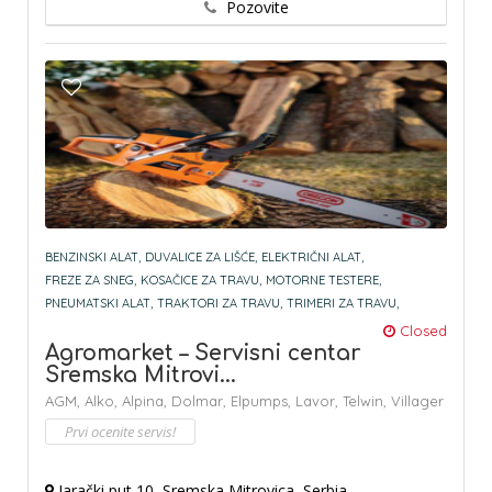
Pozovite
BENZINSKI ALAT,
DUVALICE ZA LIŠĆE,
ELEKTRIČNI ALAT,
FREZE ZA SNEG,
KOSAČICE ZA TRAVU,
MOTORNE TESTERE,
PNEUMATSKI ALAT,
TRAKTORI ZA TRAVU,
TRIMERI ZA TRAVU,
Closed
Agromarket – Servisni centar
Sremska Mitrovi...
AGM,
Alko,
Alpina,
Dolmar,
Elpumps,
Lavor,
Telwin,
Villager
Prvi ocenite servis!
Jarački put 10, Sremska Mitrovica, Serbia