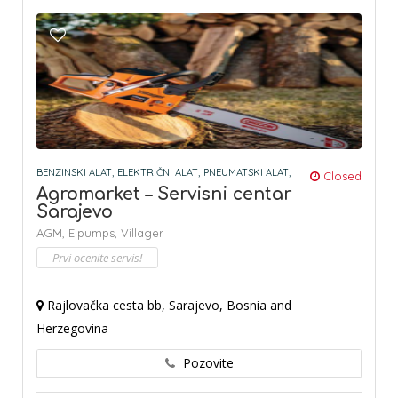
BENZINSKI ALAT,
ELEKTRIČNI ALAT,
PNEUMATSKI ALAT,
Closed
Agromarket – Servisni centar
Sarajevo
AGM,
Elpumps,
Villager
Prvi ocenite servis!
Rajlovačka cesta bb, Sarajevo, Bosnia and
Herzegovina
Pozovite