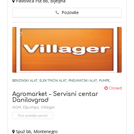
Pavlovića Put bb, Bijeljina
Pozovite
BENZINSKI ALAT,
ELEKTRIČNI ALAT,
PNEUMATSKI ALAT,
PUMPE,
Closed
Agromarket – Servisni centar
Danilovgrad
AGM,
Elpumps,
Villager
Prvi ocenite servis!
Spuž bb, Montenegro