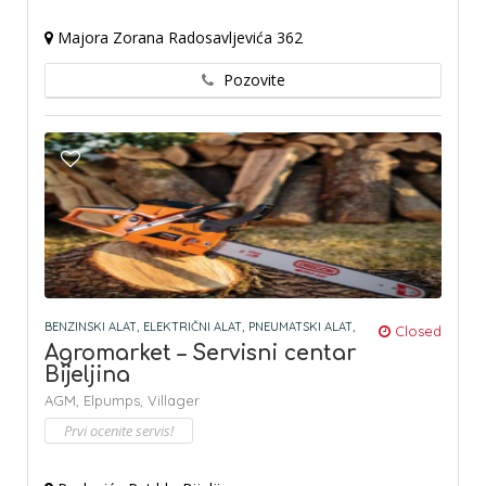
Majora Zorana Radosavljevića 362
Pozovite
BENZINSKI ALAT,
ELEKTRIČNI ALAT,
PNEUMATSKI ALAT,
Closed
Agromarket – Servisni centar
Bijeljina
AGM,
Elpumps,
Villager
Prvi ocenite servis!