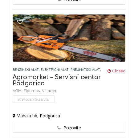
BENZINSKI ALAT,
ELEKTRIČNI ALAT,
PNEUMATSKI ALAT,
Closed
Agromarket – Servisni centar
Podgorica
AGM,
Elpumps,
Villager
Prvi ocenite servis!
Mahala bb, Podgorica
Pozovite