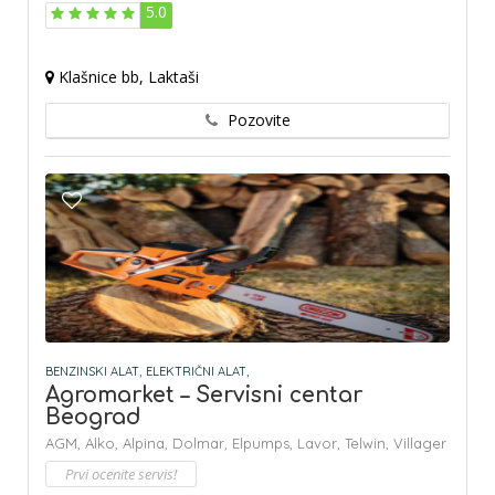
5.0
Klašnice bb, Laktaši
Pozovite
BENZINSKI ALAT,
ELEKTRIČNI ALAT,
Agromarket – Servisni centar
Beograd
AGM,
Alko,
Alpina,
Dolmar,
Elpumps,
Lavor,
Telwin,
Villager
Prvi ocenite servis!