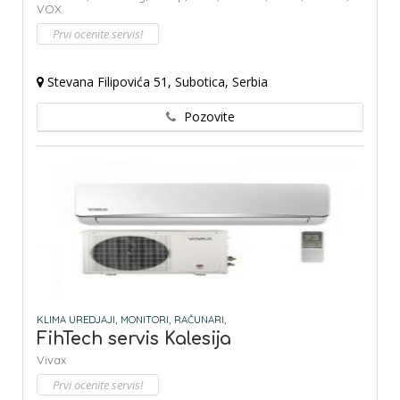
VOX
Prvi ocenite servis!
Stevana Filipovića 51, Subotica, Serbia
Pozovite
KLIMA UREDJAJI,
MONITORI,
RAČUNARI,
FihTech servis Kalesija
Vivax
Prvi ocenite servis!