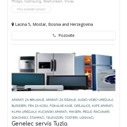
Philips,
Samsung,
Telefunken,
Vivax
Prvi ocenite servis!
Lacina 5, Mostar, Bosnia and Herzegovina
Pozovite
APARATI ZA BRIJANJE,
APARATI ZA ŠIŠANJE,
AUDIO-VIDEO UREDJAJI,
BLENDERI,
FEN ZA KOSU,
FISKALNE KASE,
GREJALICE,
KAFE APARATI,
KLIMA UREDJAJI,
KUĆANSKI APARATI,
MIKSERI,
PEGLE,
RAČUNARI,
SOKOVNICI,
ŠTAMPAČI,
TELEVIZORI,
TOSTERI,
USISIVAČI,
Genelec servis Tuzla