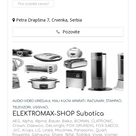
Prvi ocenite servis!
Petra Drapšina 7, Crvenka, Serbia
Pozovite
AUDIO-VIDEO UREDJAJI,
MALI KUĆNI APARATI,
RAČUNARI,
ŠTAMPAČI,
TELEVIZORI,
USISIVAČI,
ELEKTROMAX-SHOP Subotica
AEG,
Alpha,
Alpina,
Bauer,
Beko,
BOMAN,
CLATRONIC,
Crown,
Daewoo,
DeLonghi,
FOX GRUNDIG,
FOX SAECO,
JVC,
Krups,
LG,
Linea,
Moulinex,
Panasonic,
Quart,
Rowenta,
Samsung,
Sharp,
Tefal,
Toshiba,
Vivax,
Vorner,