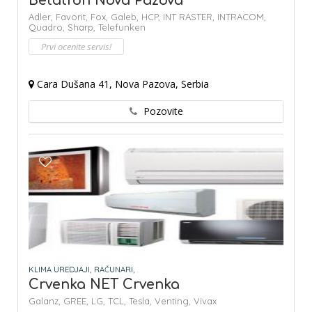
Betatron Nova Pazova
Adler,
Favorit,
Fox,
Galeb,
HCP,
INT RASTER,
INTRACOM,
Quadro,
Sharp,
Telefunken
Prvi ocenite servis!
Cara Dušana 41, Nova Pazova, Serbia
Pozovite
KLIMA UREDJAJI,
RAČUNARI,
Crvenka NET Crvenka
Galanz,
GREE,
LG,
TCL,
Tesla,
Venting,
Vivax