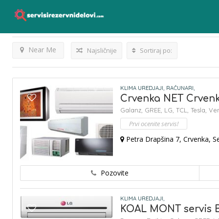
Venting
Listings
Rezultati Za
Near Me
Najsličnije
Sortiraj po:
KLIMA UREDJAJI,
RAČUNARI,
Crvenka NET Crven
Galanz,
GREE,
LG,
TCL,
Tesla,
Ven
Prvi ocenite servis!
Petra Drapšina 7, Crvenka, S
Pozovite
KLIMA UREDJAJI,
KOAL MONT servis 