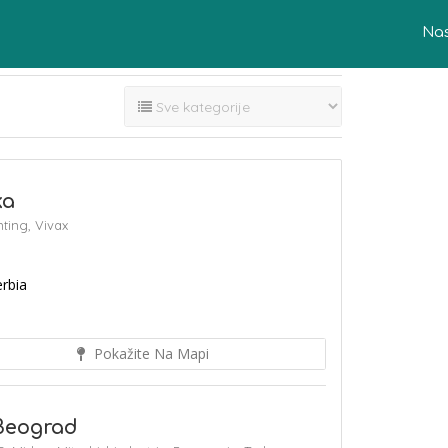
Na
ka
ting,
Vivax
erbia
Pokažite Na Mapi
Beograd