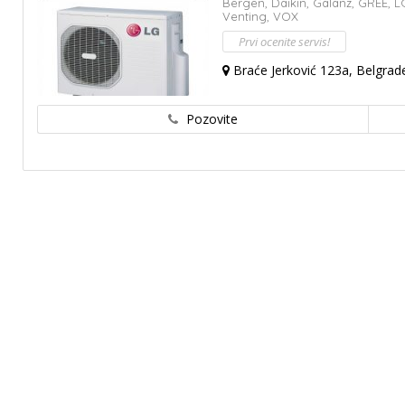
Bergen,
Daikin,
Galanz,
GREE,
L
Venting,
VOX
Prvi ocenite servis!
Braće Jerković 123a, Belgrade
Pozovite