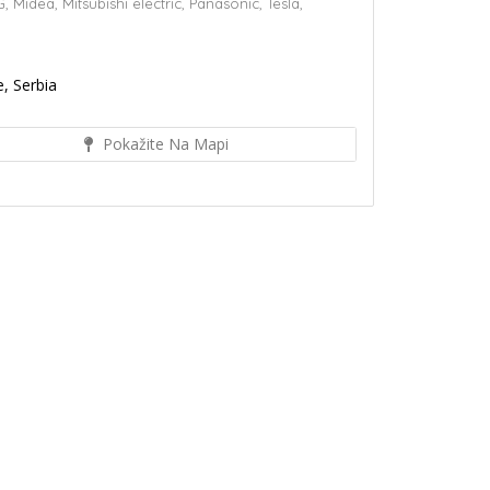
G,
Midea,
Mitsubishi electric,
Panasonic,
Tesla,
, Serbia
Pokažite Na Mapi