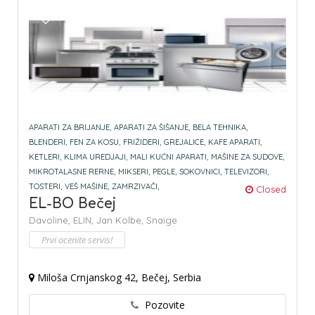
APARATI ZA BRIJANJE,
APARATI ZA ŠIŠANJE,
BELA TEHNIKA,
BLENDERI,
FEN ZA KOSU,
FRIŽIDERI,
GREJALICE,
KAFE APARATI,
KETLERI,
KLIMA UREDJAJI,
MALI KUĆNI APARATI,
MAŠINE ZA SUDOVE,
MIKROTALASNE RERNE,
MIKSERI,
PEGLE,
SOKOVNICI,
TELEVIZORI,
TOSTERI,
VEŠ MAŠINE,
ZAMRZIVAČI,
Closed
EL-BO Bečej
Davoline,
ELIN,
Jan Kolbe,
Snaige
Prvi ocenite servis!
Miloša Crnjanskog 42, Bečej, Serbia
Pozovite