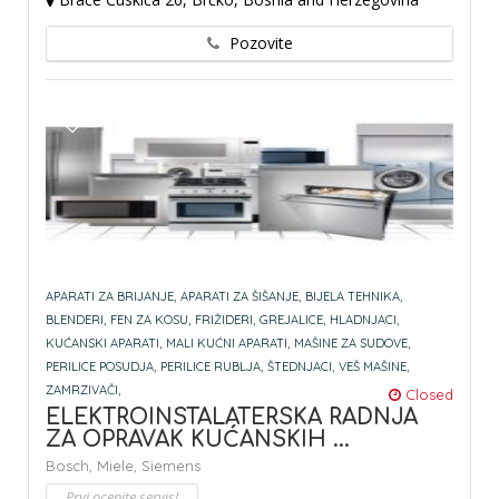
Pozovite
APARATI ZA BRIJANJE,
APARATI ZA ŠIŠANJE,
BIJELA TEHNIKA,
BLENDERI,
FEN ZA KOSU,
FRIŽIDERI,
GREJALICE,
HLADNJACI,
KUĆANSKI APARATI,
MALI KUĆNI APARATI,
MAŠINE ZA SUDOVE,
PERILICE POSUDJA,
PERILICE RUBLJA,
ŠTEDNJACI,
VEŠ MAŠINE,
ZAMRZIVAČI,
Closed
ELEKTROINSTALATERSKA RADNJA
ZA OPRAVAK KUĆANSKIH ...
Bosch,
Miele,
Siemens
Prvi ocenite servis!