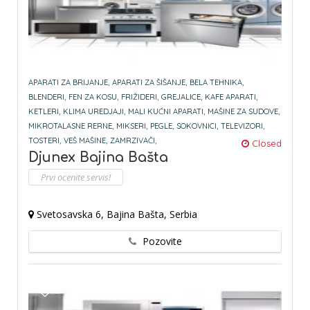
APARATI ZA BRIJANJE,
APARATI ZA ŠIŠANJE,
BELA TEHNIKA,
BLENDERI,
FEN ZA KOSU,
FRIŽIDERI,
GREJALICE,
KAFE APARATI,
KETLERI,
KLIMA UREDJAJI,
MALI KUĆNI APARATI,
MAŠINE ZA SUDOVE,
MIKROTALASNE RERNE,
MIKSERI,
PEGLE,
SOKOVNICI,
TELEVIZORI,
TOSTERI,
VEŠ MAŠINE,
ZAMRZIVAČI,
Closed
Djunex Bajina Bašta
Prvi ocenite servis!
Svetosavska 6, Bajina Bašta, Serbia
Pozovite