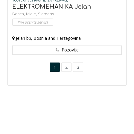
TOSTERI,
VEŠ MAŠINE,
ZAMRZIVAČI,
ELEKTROMEHANIKA Jelah
Bosch,
Miele,
Siemens
Prvi ocenite servis!
Jelah bb, Bosnia and Herzegovina
Pozovite
1
2
3