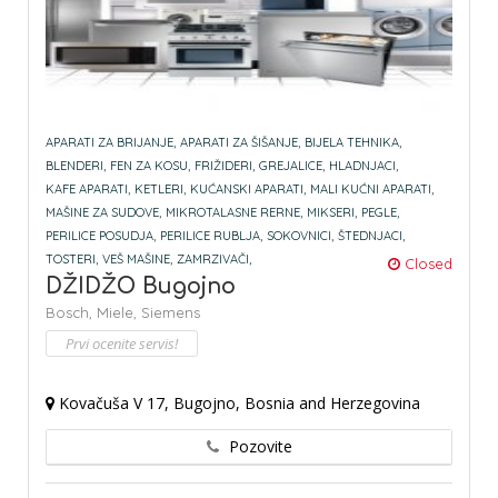
APARATI ZA BRIJANJE,
APARATI ZA ŠIŠANJE,
BIJELA TEHNIKA,
BLENDERI,
FEN ZA KOSU,
FRIŽIDERI,
GREJALICE,
HLADNJACI,
KAFE APARATI,
KETLERI,
KUĆANSKI APARATI,
MALI KUĆNI APARATI,
MAŠINE ZA SUDOVE,
MIKROTALASNE RERNE,
MIKSERI,
PEGLE,
PERILICE POSUDJA,
PERILICE RUBLJA,
SOKOVNICI,
ŠTEDNJACI,
TOSTERI,
VEŠ MAŠINE,
ZAMRZIVAČI,
Closed
DŽIDŽO Bugojno
Bosch,
Miele,
Siemens
Prvi ocenite servis!
Kovačuša V 17, Bugojno, Bosnia and Herzegovina
Pozovite