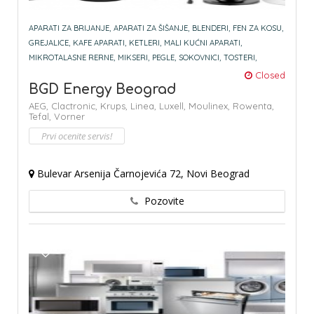
APARATI ZA BRIJANJE,
APARATI ZA ŠIŠANJE,
BLENDERI,
FEN ZA KOSU,
GREJALICE,
KAFE APARATI,
KETLERI,
MALI KUĆNI APARATI,
MIKROTALASNE RERNE,
MIKSERI,
PEGLE,
SOKOVNICI,
TOSTERI,
Closed
BGD Energy Beograd
AEG,
Clactronic,
Krups,
Linea,
Luxell,
Moulinex,
Rowenta,
Tefal,
Vorner
Prvi ocenite servis!
Bulevar Arsenija Čarnojevića 72, Novi Beograd
Pozovite