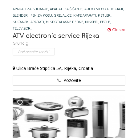
APARATI ZA BRIJANJE,
APARATI ZA ŠIŠANJE,
AUDIO-VIDEO UREDJAJI,
BLENDERI,
FEN ZA KOSU,
GREJALICE,
KAFE APARATI,
KETLERI,
KUĆANSKI APARATI,
MIKROTALASNE RERNE,
MIKSERI,
PEGLE,
TELEVIZORI,
Closed
ATV electronic service Rijeka
Grundig
Prvi ocenite servis!
Ulica Braće Stipčića 5A, Rijeka, Croatia
Pozovite