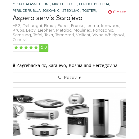
MIKROTALASNE RERNE,
MIKSERI,
PEGLE,
PERILICE POSUDJA,
PERILICE RUBLJA,
SOKOVNICI,
ŠTEDNJACI,
TOSTERI,
Closed
Aspera servis Sarajevo
AEG,
DeLonghi,
Elmac,
Faber,
Franke,
Iberna,
kenwood,
Krups,
Leov,
Liebherr,
Metalac,
Moulinex,
Panasonic,
Samsung,
Tefal,
Teka,
Termorad,
Valliant,
Vivax,
Whirlpool,
Zanussi
5.0
Zagrebačka 4c, Sarajevo, Bosnia and Herzegovina
Pozovite