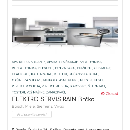
APARATI ZA BRIJANJE,
APARATI ZA ŠIŠANJE,
BELA TEHNIKA,
BIJELA TEHNIKA,
BLENDERI,
FEN ZA KOSU,
FRIŽIDERI,
GREJALICE,
HLADNJACI,
KAFE APARATI,
KETLERI,
KUĆANSKI APARATI,
MAŠINE ZA SUDOVE,
MIKROTALASNE RERNE,
MIKSERI,
PEGLE,
PERILICE POSUDJA,
PERILICE RUBLJA,
SOKOVNICI,
ŠTEDNJACI,
TOSTERI,
VEŠ MAŠINE,
ZAMRZIVAČI,
Closed
ELEKTRO SERVIS RAIN Brčko
Bosch,
Miele,
Siemens,
Vivax
Prvi ocenite servis!
Braće Ćuskića 26, Brčko, Bosnia and Herzegovina