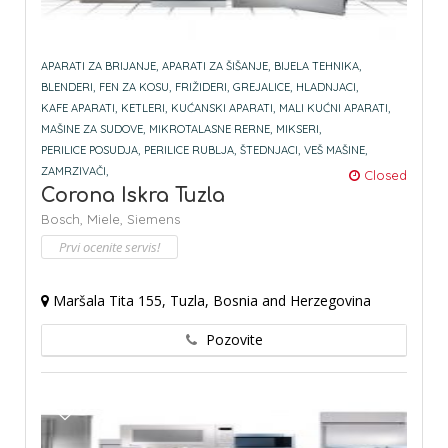
APARATI ZA BRIJANJE,
APARATI ZA ŠIŠANJE,
BIJELA TEHNIKA,
BLENDERI,
FEN ZA KOSU,
FRIŽIDERI,
GREJALICE,
HLADNJACI,
KAFE APARATI,
KETLERI,
KUĆANSKI APARATI,
MALI KUĆNI APARATI,
MAŠINE ZA SUDOVE,
MIKROTALASNE RERNE,
MIKSERI,
PERILICE POSUDJA,
PERILICE RUBLJA,
ŠTEDNJACI,
VEŠ MAŠINE,
ZAMRZIVAČI,
Closed
Corona Iskra Tuzla
Bosch,
Miele,
Siemens
Prvi ocenite servis!
Maršala Tita 155, Tuzla, Bosnia and Herzegovina
Pozovite