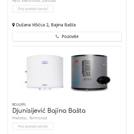
AEG,
Electrolux,
Zanussi
Prvi ocenite servis!
Dušana Višićca 2, Bajina Bašta
Pozovite
BOJLERI,
Djunisijević Bajina Bašta
Metalac,
Termorad
Prvi ocenite servis!