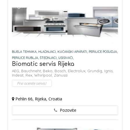
BIJELA TEHNIKA,
HLADNJACI,
KUĆANSKI APARATI,
PERILICE POSUDJA,
PERILICE RUBLJA,
ŠTEDNJACI,
USISIVAČI,
Biomatic servis Rijeka
AEG,
Bauchneht,
Beko,
Bosch,
Electrolux,
Grundig,
Ignis,
Indesit,
Rex,
Whirlpool,
Zanussi
Prvi ocenite servis!
Pehlin 66, Rijeka, Croatia
Pozovite