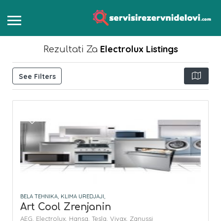
Electrolux
Listings
Rezultati Za
See Filters
BELA TEHNIKA,
KLIMA UREDJAJI,
Art Cool Zrenjanin
AEG,
Electrolux,
Hansa,
Tesla,
Vivax,
Zanussi