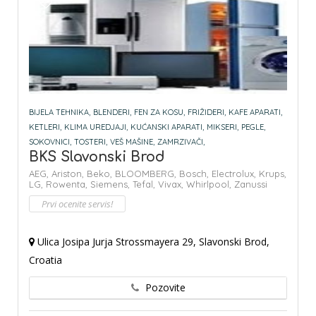
BIJELA TEHNIKA,
BLENDERI,
FEN ZA KOSU,
FRIŽIDERI,
KAFE APARATI,
KETLERI,
KLIMA UREDJAJI,
KUĆANSKI APARATI,
MIKSERI,
PEGLE,
SOKOVNICI,
TOSTERI,
VEŠ MAŠINE,
ZAMRZIVAČI,
BKS Slavonski Brod
AEG,
Ariston,
Beko,
BLOOMBERG,
Bosch,
Electrolux,
Krups,
LG,
Rowenta,
Siemens,
Tefal,
Vivax,
Whirlpool,
Zanussi
Prvi ocenite servis!
Ulica Josipa Jurja Strossmayera 29, Slavonski Brod,
Croatia
Pozovite