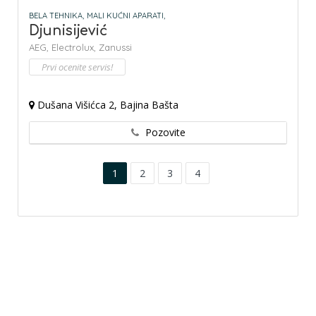
BELA TEHNIKA,
MALI KUĆNI APARATI,
Djunisijević
AEG,
Electrolux,
Zanussi
Prvi ocenite servis!
Dušana Višićca 2, Bajina Bašta
Pozovite
1
2
3
4