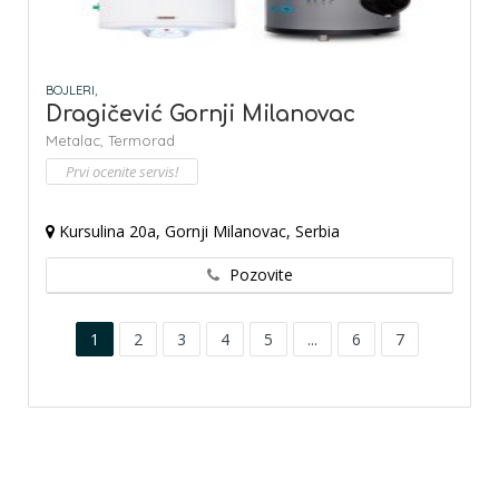
BOJLERI,
Dragičević Gornji Milanovac
Metalac,
Termorad
Prvi ocenite servis!
Kursulina 20a, Gornji Milanovac, Serbia
Pozovite
1
2
3
4
5
...
6
7