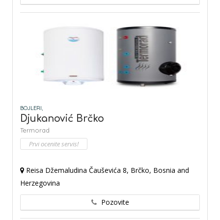
BOJLERI,
Djukanović Brčko
Termorad
Prvi ocenite servis!
Reisa Džemaludina Čauševića 8, Brčko, Bosnia and
Herzegovina
Pozovite