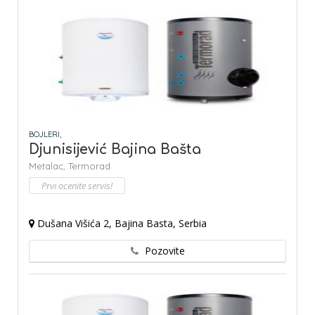
BOJLERI,
Djunisijević Bajina Bašta
Metalac,
Termorad
Prvi ocenite servis!
Dušana Višića 2, Bajina Basta, Serbia
Pozovite