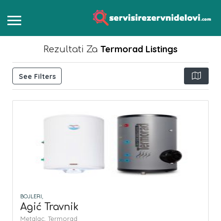
Termorad
Listings
Rezultati Za
See Filters
BOJLERI,
Agić Travnik
Metalac,
Termorad