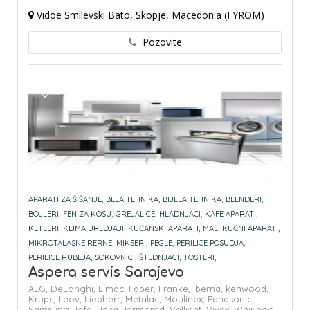
Vidoe Smilevski Bato, Skopje, Macedonia (FYROM)
Pozovite
APARATI ZA ŠIŠANJE,
BELA TEHNIKA,
BIJELA TEHNIKA,
BLENDERI,
BOJLERI,
FEN ZA KOSU,
GREJALICE,
HLADNJACI,
KAFE APARATI,
KETLERI,
KLIMA UREDJAJI,
KUĆANSKI APARATI,
MALI KUĆNI APARATI,
MIKROTALASNE RERNE,
MIKSERI,
PEGLE,
PERILICE POSUDJA,
PERILICE RUBLJA,
SOKOVNICI,
ŠTEDNJACI,
TOSTERI,
Aspera servis Sarajevo
AEG,
DeLonghi,
Elmac,
Faber,
Franke,
Iberna,
kenwood,
Krups,
Leov,
Liebherr,
Metalac,
Moulinex,
Panasonic,
Samsung,
Tefal,
Teka,
Termorad,
Valliant,
Vivax,
Whirlpool,