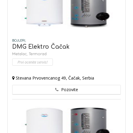
BOJLERI,
DMG Elektro Čačak
Metalac,
Termorad
Prvi ocenite servis!
Stevana Prvovencanog 49, Čačak, Serbia
Pozovite