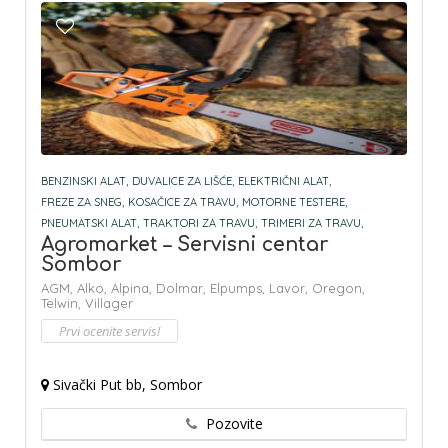
BENZINSKI ALAT,
DUVALICE ZA LIŠĆE,
ELEKTRIČNI ALAT,
FREZE ZA SNEG,
KOSAČICE ZA TRAVU,
MOTORNE TESTERE,
PNEUMATSKI ALAT,
TRAKTORI ZA TRAVU,
TRIMERI ZA TRAVU,
Agromarket – Servisni centar
Sombor
AGM,
Alko,
Alpina,
Dolmar,
Elpumps,
Lavor,
Oregon,
Telwin,
Villager
Prvi ocenite servis!
Sivački Put bb, Sombor
Pozovite