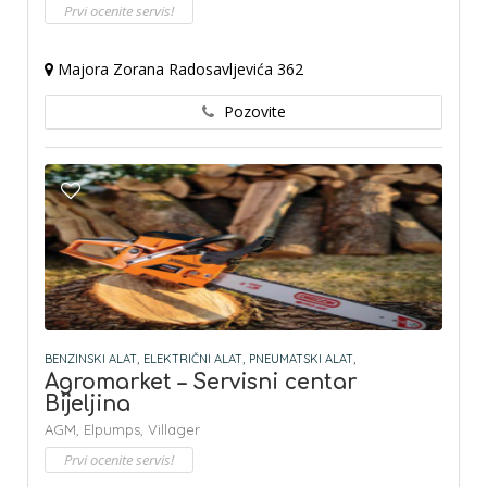
Prvi ocenite servis!
Majora Zorana Radosavljevića 362
Pozovite
BENZINSKI ALAT,
ELEKTRIČNI ALAT,
PNEUMATSKI ALAT,
Agromarket – Servisni centar
Bijeljina
AGM,
Elpumps,
Villager
Prvi ocenite servis!