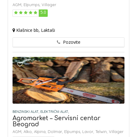
AGM,
Elpumps,
Villager
5.0
Klašnice bb, Laktaši
Pozovite
BENZINSKI ALAT,
ELEKTRIČNI ALAT,
Agromarket – Servisni centar
Beograd
AGM,
Alko,
Alpina,
Dolmar,
Elpumps,
Lavor,
Telwin,
Villager