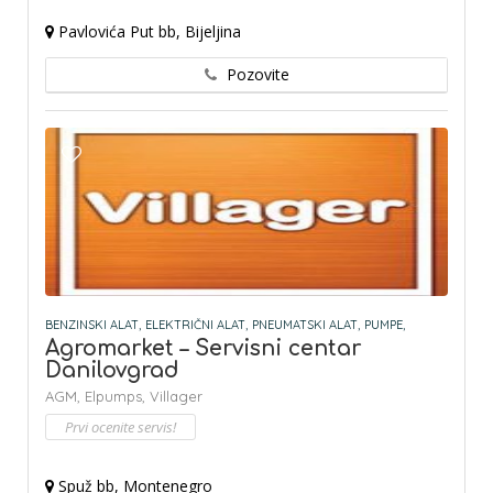
Pavlovića Put bb, Bijeljina
Pozovite
BENZINSKI ALAT,
ELEKTRIČNI ALAT,
PNEUMATSKI ALAT,
PUMPE,
Agromarket – Servisni centar
Danilovgrad
AGM,
Elpumps,
Villager
Prvi ocenite servis!
Spuž bb, Montenegro