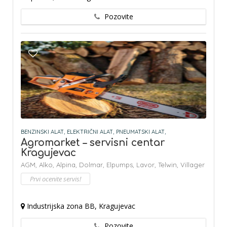
Pozovite
BENZINSKI ALAT,
ELEKTRIČNI ALAT,
PNEUMATSKI ALAT,
Agromarket – servisni centar
Kragujevac
AGM,
Alko,
Alpina,
Dolmar,
Elpumps,
Lavor,
Telwin,
Villager
Prvi ocenite servis!
Industrijska zona BB, Kragujevac
Pozovite