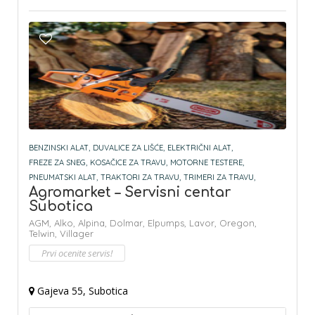
BENZINSKI ALAT,
DUVALICE ZA LIŠĆE,
ELEKTRIČNI ALAT,
FREZE ZA SNEG,
KOSAČICE ZA TRAVU,
MOTORNE TESTERE,
PNEUMATSKI ALAT,
TRAKTORI ZA TRAVU,
TRIMERI ZA TRAVU,
Agromarket – Servisni centar
Subotica
AGM,
Alko,
Alpina,
Dolmar,
Elpumps,
Lavor,
Oregon,
Telwin,
Villager
Prvi ocenite servis!
Gajeva 55, Subotica