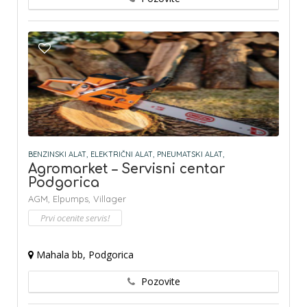
BENZINSKI ALAT,
ELEKTRIČNI ALAT,
PNEUMATSKI ALAT,
Agromarket – Servisni centar
Podgorica
AGM,
Elpumps,
Villager
Prvi ocenite servis!
Mahala bb, Podgorica
Pozovite