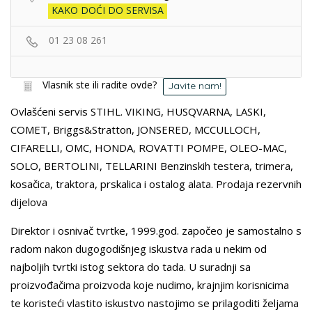
KAKO DOĆI DO SERVISA
01 23 08 261
Vlasnik ste ili radite ovde?
Javite nam!
Ovlašćeni servis STIHL. VIKING, HUSQVARNA, LASKI,
COMET, Briggs&Stratton, JONSERED, MCCULLOCH,
CIFARELLI, OMC, HONDA, ROVATTI POMPE, OLEO-MAC,
SOLO, BERTOLINI, TELLARINI Benzinskih testera, trimera,
kosačica, traktora, prskalica i ostalog alata. Prodaja rezervnih
dijelova
Direktor i osnivač tvrtke, 1999.god. započeo je samostalno s
radom nakon dugogodišnjeg iskustva rada u nekim od
najboljih tvrtki istog sektora do tada. U suradnji sa
proizvođačima proizvoda koje nudimo, krajnjim korisnicima
te koristeći vlastito iskustvo nastojimo se prilagoditi željama