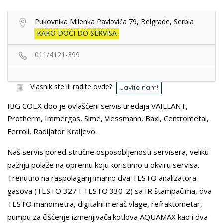
Pukovnika Milenka Pavlovića 79, Belgrade, Serbia
KAKO DOĆI DO SERVISA
011/4121-399
Vlasnik ste ili radite ovde?
Javite nam!
IBG COEX doo je ovlašćeni servis uređaja VAILLANT,
Protherm, Immergas, Sime, Viessmann, Baxi, Centrometal,
Ferroli, Radijator Kraljevo.
Naš servis pored stručne osposobljenosti servisera, veliku
pažnju polaže na opremu koju koristimo u okviru servisa.
Trenutno na raspolaganj imamo dva TESTO analizatora
gasova (TESTO 327 I TESTO 330-2) sa IR štampačima, dva
TESTO manometra, digitalni merač vlage, refraktometar,
pumpu za čišćenje izmenjivača kotlova AQUAMAX kao i dva