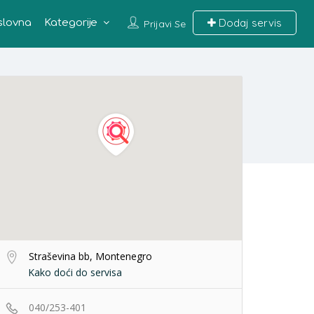
Dodaj servis
slovna
Kategorije
Prijavi Se
Straševina bb, Montenegro
Kako doći do servisa
040/253-401