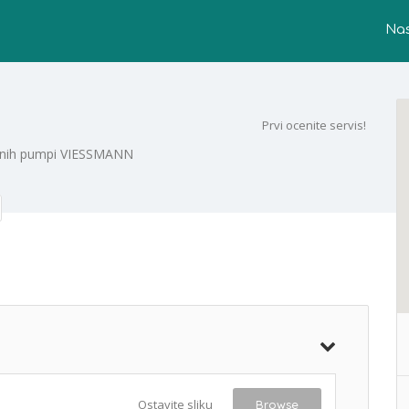
Na
Prvi ocenite servis!
lotnih pumpi VIESSMANN
Ostavite sliku
Browse