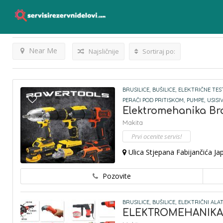
Bušilice
Listings
Rezultati Za
Near Me
Najsličnije
Sortiraj po:
BRUSILICE,
BUŠILICE,
ELEKTRIČNE TES
PERAČI POD PRITISKOM,
PUMPE,
USISIV
Elektromehanika Bra
Makita
Prvi ocenite servis!
Ulica Stjepana Fabijančića Jap
Pozovite
BRUSILICE,
BUŠILICE,
ELEKTRIČNI ALAT
ELEKTROMEHANIKA J