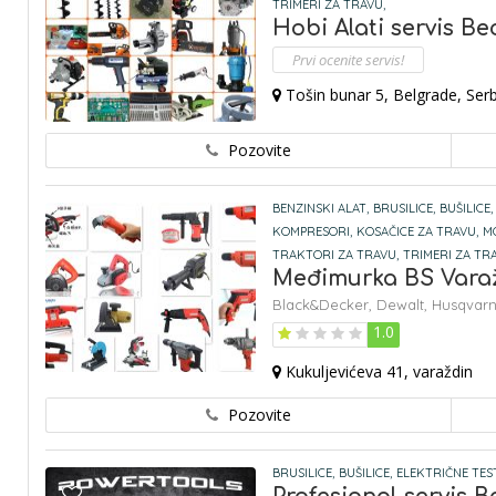
TRIMERI ZA TRAVU,
Hobi Alati servis B
Prvi ocenite servis!
Tošin bunar 5, Belgrade, Serb
Pozovite
BENZINSKI ALAT,
BRUSILICE,
BUŠILICE,
KOMPRESORI,
KOSAČICE ZA TRAVU,
M
TRAKTORI ZA TRAVU,
TRIMERI ZA TRA
Međimurka BS Vara
Black&Decker,
Dewalt,
Husqvar
1.0
Kukuljevićeva 41, varaždin
Pozovite
BRUSILICE,
BUŠILICE,
ELEKTRIČNE TES