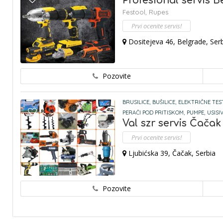
Profesional servis 
Festool,
Rupes
Prvi ocenite servis!
Dositejeva 46, Belgrade, Ser
Pozovite
BRUSILICE,
BUŠILICE,
ELEKTRIČNE TES
PERAČI POD PRITISKOM,
PUMPE,
USISIV
Val szr servis Čačak
Prvi ocenite servis!
Ljubićska 39, Čačak, Serbia
Pozovite