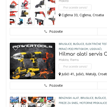
Makita
Prvi ocenite servis!
Ciglena 33, Ciglena, Croatia
Pozovite
BRUSILICE,
BUŠILICE,
ELEKTRIČNE TES
PERAČI POD PRITISKOM,
USISIVAČI,
Hilmar alati servis 
Makita,
Rems
Prvi ocenite servis!
Jušići 41, Jušići, Matulji, Croat
Pozovite
BENZINSKI ALAT,
BRUSILICE,
BUŠILICE,
FREZE ZA SNEG,
MOTORNE PRSKALICE