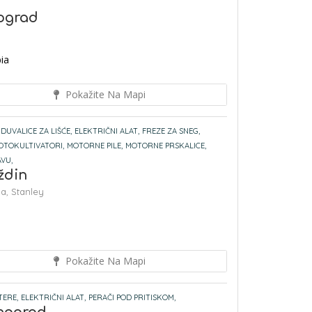
eograd
ia
Pokažite Na Mapi
DUVALICE ZA LIŠĆE,
ELEKTRIČNI ALAT,
FREZE ZA SNEG,
OTOKULTIVATORI,
MOTORNE PILE,
MOTORNE PRSKALICE,
VU,
ždin
na,
Stanley
Pokažite Na Mapi
TERE,
ELEKTRIČNI ALAT,
PERAČI POD PRITISKOM,