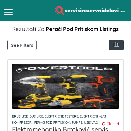
Perači Pod Pritiskom
Listings
Rezultati Za
See Filters
BRUSILICE,
BUŠILICE,
ELEKTRIČNE TESTERE,
ELEKTRIČNI ALAT,
KOMPRESORI,
PERAČI POD PRITISKOM,
PUMPE,
USISIVAČI,
Closed
Elektromehanika Bratković servis