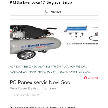
Miška Jovanovića 17, Belgrade, Serbia
Pozovite
AGREGATI,
BENZINSKI ALAT,
ELEKTRIČNI ALAT,
KOMPRESORI,
KOSAČICE ZA TRAVU,
PERAČI POD PRITISKOM,
PUMPE,
USISIVAČI,
Closed
PC Panex servis Novi Sad
Rem Power Elektro maschinen
Prvi ocenite servis!
Sentandrejski put 147b Novi Sad, Serbia