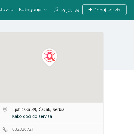
Dodaj servis
slovna
Kategorije
Prijavi Se
Ljubićska 39, Čačak, Serbia
Kako doći do servisa
032326721