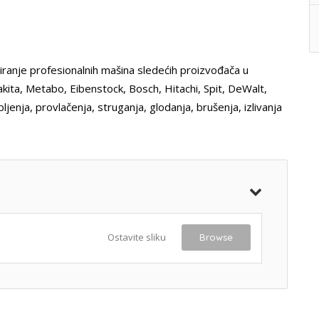
ranje profesionalnih mašina sledećih proizvođača u
akita, Metabo, Eibenstock, Bosch, Hitachi, Spit, DeWalt,
enja, provlačenja, struganja, glodanja, brušenja, izlivanja
Ostavite sliku
Browse