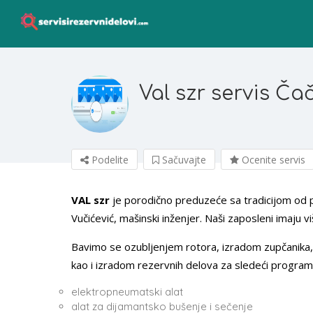
Val szr servis Ča
Podelite
Sačuvajte
Ocenite servis
VAL szr
je porodično preduzeće sa tradicijom od pr
Vučićević, mašinski inženjer. Naši zaposleni imaju v
Bavimo se ozubljenjem rotora, izradom zupčanika, 
kao i izradom rezervnih delova za sledeći program
elektropneumatski alat
alat za dijamantsko bušenje i sečenje