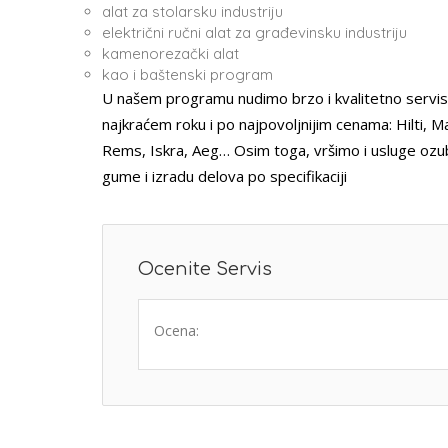
alat za stolarsku industriju
električni ručni alat za građevinsku industriju
kamenorezački alat
kao i baštenski program
U našem programu nudimo brzo i kvalitetno servisi
najkraćem roku i po najpovoljnijim cenama: Hilti, M
Rems, Iskra, Aeg… Osim toga, vršimo i usluge ozublj
gume i izradu delova po specifikaciji
Ocenite Servis
Ocena: