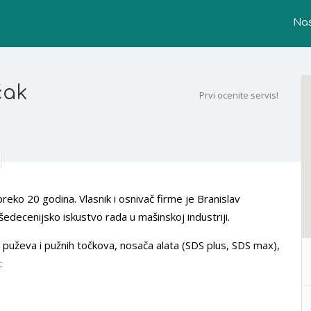
Na
čak
Prvi ocenite servis!
eko 20 godina. Vlasnik i osnivač firme je Branislav
išedecenijsko iskustvo rada u mašinskoj industriji.
puževa i pužnih točkova, nosača alata (SDS plus, SDS max),
: