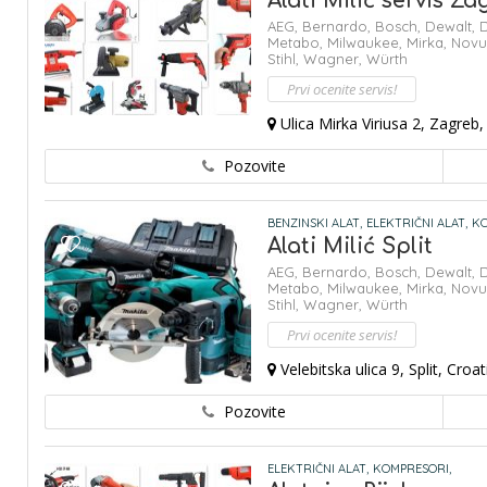
Alati Milić servis Za
AEG,
Bernardo,
Bosch,
Dewalt,
Metabo,
Milwaukee,
Mirka,
Novu
Stihl,
Wagner,
Würth
Prvi ocenite servis!
Ulica Mirka Viriusa 2, Zagreb,
Pozovite
BENZINSKI ALAT,
ELEKTRIČNI ALAT,
KO
Alati Milić Split
AEG,
Bernardo,
Bosch,
Dewalt,
Metabo,
Milwaukee,
Mirka,
Novu
Stihl,
Wagner,
Würth
Prvi ocenite servis!
Velebitska ulica 9, Split, Croat
Pozovite
ELEKTRIČNI ALAT,
KOMPRESORI,