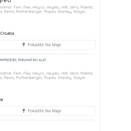
greb
Dolmar,
Fein,
Flex,
Heyco,
Heytec,
Hilti,
Iskra,
Makita,
s,
Rems,
Rothenberger,
Rupes,
Stanley,
Stayer,
 Croatia
Pokažite Na Mapi
MPRESORI,
PNEUMATSKI ALAT,
Dolmar,
Fein,
Flex,
Heyco,
Heytec,
Hilti,
Iskra,
Makita,
s,
Rems,
Rothenberger,
Rupes,
Stanley,
Stayer,
ia
Pokažite Na Mapi