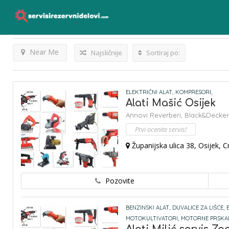
Kompresori
Listings
Rezultati Za
Near Me
Najsličnije
Sortiraj po:
ELEKTRIČNI ALAT,
KOMPRESORI,
Alati Mašić Osijek
Annovi Reverberi,
Black&Decker
Prvi ocenite servis!
Županijska ulica 38, Osijek, C
Pozovite
BENZINSKI ALAT,
DUVALICE ZA LIŠĆE,
MOTOKULTIVATORI,
MOTORNE PRSKAL