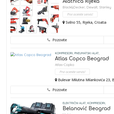
Alatnica Rijeka
Black&Decker,
Dewalt,
Stanley
Prvi ocenite servis!
Svilno 55, Rijeka, Croatia
Pozovite
KOMPRESORI,
PNEUMATSKI ALAT,
Atlas Copco Beograd
Atlas-Copko
Prvi ocenite servis!
Bulevar Milutina Milankovića 23, B
Pozovite
ELEKTRIČNI ALAT,
KOMPRESORI,
Belanović Beograd