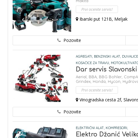
Makita
Prvi ocenite servis!
Ibarski put 121B, Meljak
Pozovite
AGREGATI,
BENZINSKI ALAT,
DUVALICE 
KOSAČICE ZA TRAVU,
MOTOKULTIVATO
Dar servis Slavonsk
Aerial,
BBA,
BBG Bohler,
CompAi
Grindex,
Honda,
Hycon,
Hydrov
Prvi ocenite servis!
Vinogradska cesta 2f, Slavons
Pozovite
ELEKTRIČNI ALAT,
KOMPRESORI,
Elektro Džanić Veli