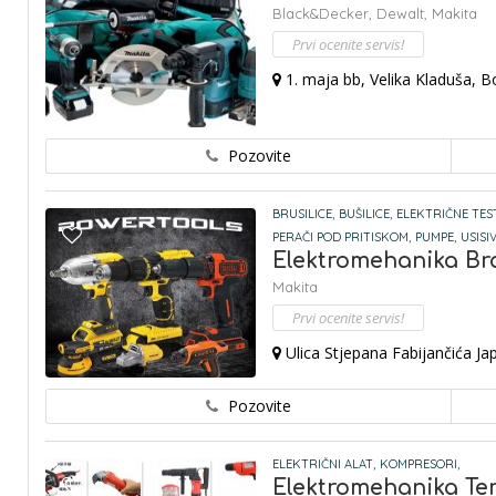
Black&Decker,
Dewalt,
Makita
Prvi ocenite servis!
1. maja bb, Velika Kladuša, 
Pozovite
BRUSILICE,
BUŠILICE,
ELEKTRIČNE TES
PERAČI POD PRITISKOM,
PUMPE,
USISIV
Elektromehanika Bra
Makita
Prvi ocenite servis!
Ulica Stjepana Fabijančića Jap
Pozovite
ELEKTRIČNI ALAT,
KOMPRESORI,
Elektromehanika Ter