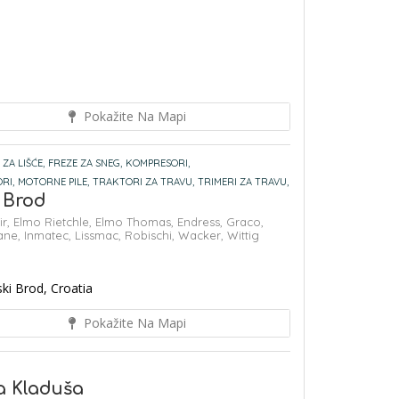
Pokažite Na Mapi
ZA LIŠĆE,
FREZE ZA SNEG,
KOMPRESORI,
RI,
MOTORNE PILE,
TRAKTORI ZA TRAVU,
TRIMERI ZA TRAVU,
i Brod
r,
Elmo Rietchle,
Elmo Thomas,
Endress,
Graco,
ane,
Inmatec,
Lissmac,
Robischi,
Wacker,
Wittig
ki Brod, Croatia
Pokažite Na Mapi
ka Kladuša