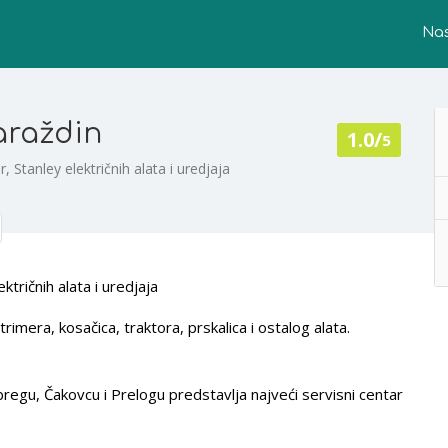
Na
araždin
1.0/
5
 Stanley električnih alata i uredjaja
tričnih alata i uredjaja
mera, kosačica, traktora, prskalica i ostalog alata.
regu, Čakovcu i Prelogu predstavlja najveći servisni centar