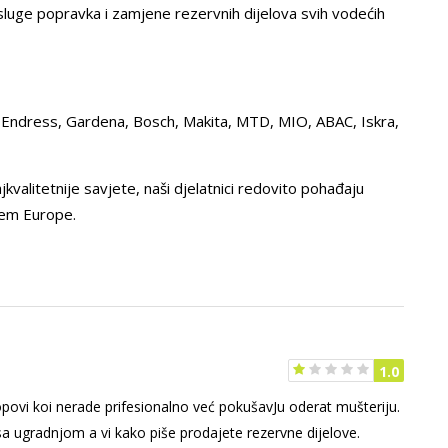
uge popravka i zamjene rezervnih dijelova svih vodećih
 Endress, Gardena, Bosch, Makita, MTD, MIO, ABAC, Iskra,
ajkvalitetnije savjete, naši djelatnici redovito pohađaju
jem Europe.
1.0
povi koi nerade prifesionalno već pokušavJu oderat mušteriju.
a ugradnjom a vi kako piše prodajete rezervne dijelove.