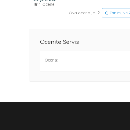
1 Ocene
Ova ocena je...?
Zanimljiva
Ocenite Servis
Ocena: