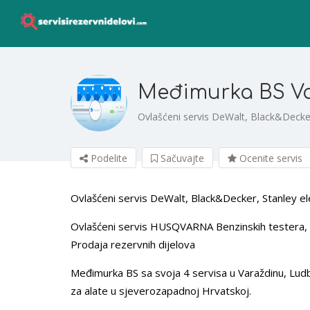
Međimurka BS V
Ovlašćeni servis DeWalt, Black&Decker,
Podelite
Sačuvajte
Ocenite servis
Ovlašćeni servis DeWalt, Black&Decker, Stanley elek
Ovlašćeni servis HUSQVARNA Benzinskih testera, tri
Prodaja rezervnih dijelova
Međimurka BS sa svoja 4 servisa u Varaždinu, Ludb
za alate u sjeverozapadnoj Hrvatskoj.