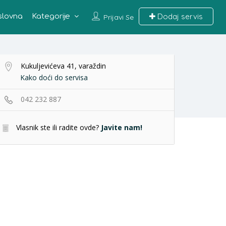
Dodaj servis
slovna
Kategorije
Prijavi Se
Kukuljevićeva 41, varaždin
Kako doći do servisa
042 232 887
Vlasnik ste ili radite ovde?
Javite nam!