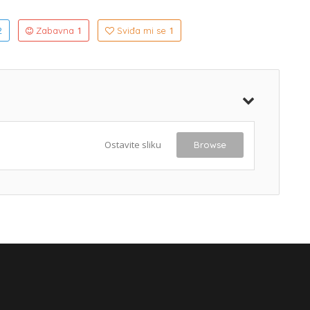
2
1
1
Zabavna
Sviđa mi se
Ostavite sliku
Browse