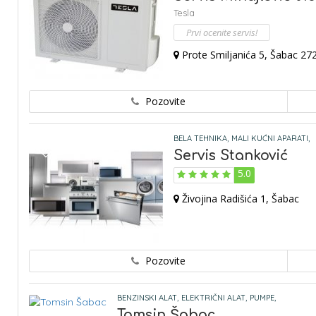
Tesla
Prvi ocenite servis!
Prote Smiljanića 5, Šabac 27
Pozovite
BELA TEHNIKA,
MALI KUĆNI APARATI,
Servis Stanković
5.0
Živojina Radišića 1, Šabac
Pozovite
BENZINSKI ALAT,
ELEKTRIČNI ALAT,
PUMPE,
Tomsin Šabac