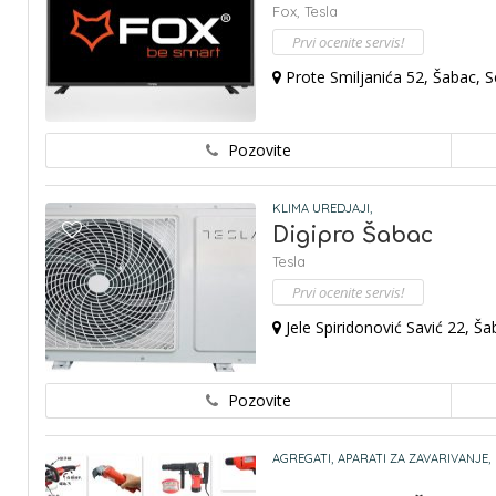
Fox,
Tesla
Prvi ocenite servis!
Prote Smiljanića 52, Šabac, S
Pozovite
KLIMA UREDJAJI,
Digipro Šabac
Tesla
Prvi ocenite servis!
Jele Spiridonović Savić 22, Ša
Pozovite
AGREGATI,
APARATI ZA ZAVARIVANJE,