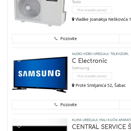
Tesla
Prvi ocenite servis!
Vladike Joanakija Neškovića 1
Pozovite
AUDIO-VIDEO UREDJAJI,
TELEVIZORI,
C Electronic
Samsung
Prvi ocenite servis!
Prote Smiljanića 52, Šabac
Pozovite
KLIMA UREDJAJI,
MALI KUĆNI APARATI
CENTRAL SERVICE 