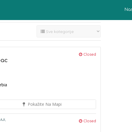
Na
Closed
bac
rbia
Pokažite Na Mapi
AJI,
Closed