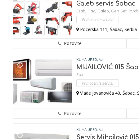
Galeb servis Šabac
Esab,
Fiac,
Galeb,
Gen Set,
lorch
Prvi ocenite servis!
Pocerska 111, Šabac, Serbia
Pozovite
KLIMA UREDJAJI,
MIJAILOVIĆ 015 Šab
Fox
Prvi ocenite servis!
Vlade Jovanovića 40, Šabac, 
Pozovite
KLIMA UREDJAJI,
Servis Mihajlović 01