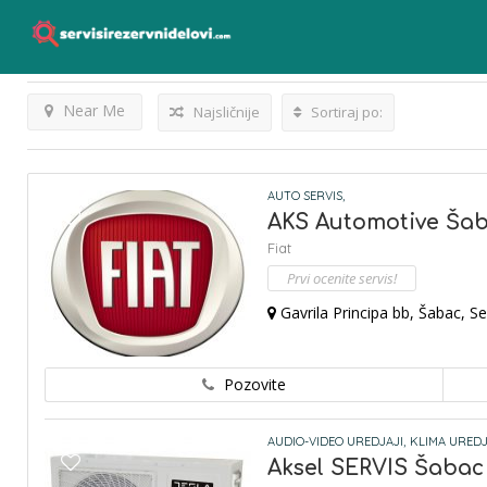
Šabac
Listings
Rezultati Za
Near Me
Najsličnije
Sortiraj po:
AUTO SERVIS,
AKS Automotive Ša
Fiat
Prvi ocenite servis!
Gavrila Principa bb, Šabac, Se
Pozovite
AUDIO-VIDEO UREDJAJI,
KLIMA UREDJ
Aksel SERVIS Šabac