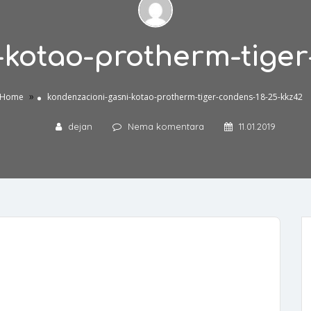
-kotao-protherm-tiger
»
Home
kondenzacioni-gasni-kotao-protherm-tiger-condens-18-25-kkz42
dejan
Nema komentara
11.01.2019