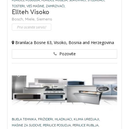
PERILICE POSUDJA,
PERILICE RUBLJA,
SOKOVNICI,
ŠTEDNJACI,
TOSTERI,
VEŠ MAŠINE,
ZAMRZIVAČI,
Ellteh Visoko
Bosch,
Miele,
Siemens
Prvi ocenite servis!
Branilaca Bosne 63, Visoko, Bosnia and Herzegovina
Pozovite
BIJELA TEHNIKA,
FRIŽIDERI,
HLADNJACI,
KLIMA UREDJAJI,
MAŠINE ZA SUDOVE,
PERILICE POSUDJA,
PERILICE RUBLJA,