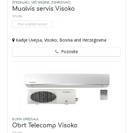
ŠTEDNJACI,
VEŠ MAŠINE,
ZAMRZIVAČI,
Mualvis servis Visoko
Vivax
Prvi ocenite servis!
Kadije Uvejsa, Visoko, Bosnia and Herzegovina
Pozovite
KLIMA UREDJAJI,
Obrt Telecomp Visoko
Vivax