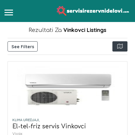
Vinkovci
Listings
Rezultati Za
See Filters
KLIMA UREDJAJI,
El-tel-friz servis Vinkovci
Vivax