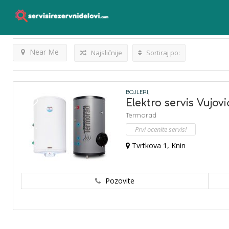
Knin
Listings
Rezultati Za
Near Me
Najsličnije
Sortiraj po:
BOJLERI,
Elektro servis Vujovi
Termorad
Prvi ocenite servis!
Tvrtkova 1, Knin
Pozovite