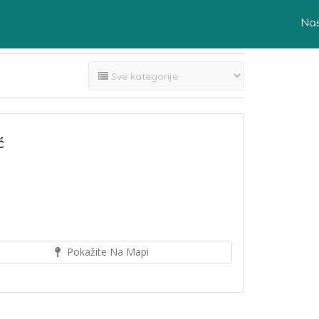
Na
ć
Pokažite Na Mapi