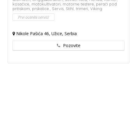
kosačice,
motokultivatori,
motorne testere,
perači pod
pritiskom,
prskalice.,
Servis,
Stihl,
trimeri,
Viking
Prvi ocenite servis!
Nikole Pašića 46, Užice, Serbia
Pozovite