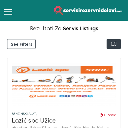
Servis
Listings
Rezultati Za
See Filters
BENZINSKI ALAT,
Closed
Lazić spc Užice
atomizeri,
Briggs&Stratton,
duvači lišća,
Honda,
Kohler,