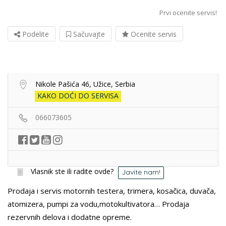
Prvi ocenite servis!
Podelite
Sačuvajte
Ocenite servis
Nikole Pašića 46, Užice, Serbia
KAKO DOĆI DO SERVISA
066073605
Vlasnik ste ili radite ovde?
Javite nam!
Prodaja i servis motornih testera, trimera, kosačica, duvača,
atomizera, pumpi za vodu,motokultivatora… Prodaja
rezervnih delova i dodatne opreme.