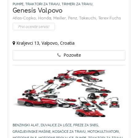
PUMPE,
TRAKTORI ZA TRAVU,
TRIMERI ZA TRAVU,
Genesis Valpovo
Atlas-Copko,
Honda,
Meiller,
Penz,
Takeuchi,
Terex-Fuchs
Prvi ocenite servis!
Kraljevci 13, Valpovo, Croatia
Pozovite
BENZINSKI ALAT,
DUVALICE ZA LIŠĆE,
FREZE ZA SNEG,
GRADJEVINSKE MAŠINE,
KOSAČICE ZA TRAVU,
MOTOKULTIVATORI,