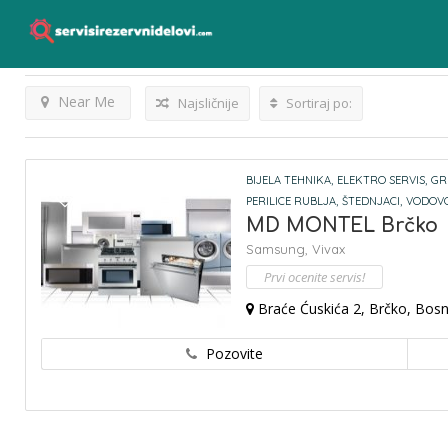
Elektro Servis
Listings
Rezultati Za
Near Me
Najsličnije
Sortiraj po:
BIJELA TEHNIKA,
ELEKTRO SERVIS,
GR
PERILICE RUBLJA,
ŠTEDNJACI,
VODOVO
MD MONTEL Brčko
Samsung,
Vivax
Prvi ocenite servis!
Braće Ćuskića 2, Brčko, Bos
Pozovite