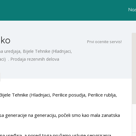
Na
ko
Prvi ocenite servis!
 uredjaja, Bijele Tehnike (Hladnjaci,
jaci) . Prodaja rezervnih delova
ele Tehnike (Hladnjaci, Perilice posudja, Perilice rublja,
 sa generacije na generaciju, počeli smo kao mala zanatska
a uređaja, a pored toga pružamo usluge servisiranja