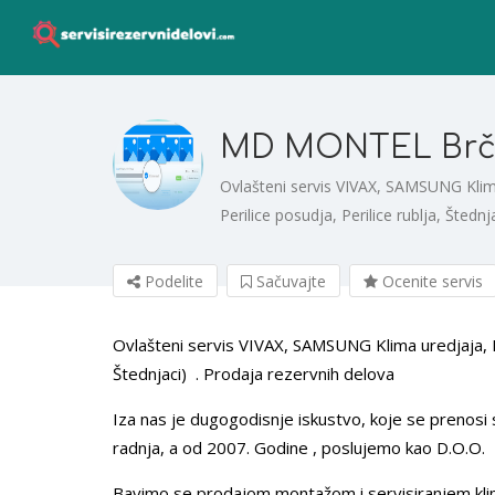
MD MONTEL Brč
Ovlašteni servis VIVAX, SAMSUNG Klima
Perilice posudja, Perilice rublja, Štedn
Podelite
Sačuvajte
Ocenite servis
Ovlašteni servis VIVAX, SAMSUNG Klima uredjaja, Bij
Štednjaci) . Prodaja rezervnih delova
Iza nas je dugogodisnje iskustvo, koje se prenosi
radnja, a od 2007. Godine , poslujemo kao D.O.O.
Bavimo se prodajom,montažom i servisiranjem klim