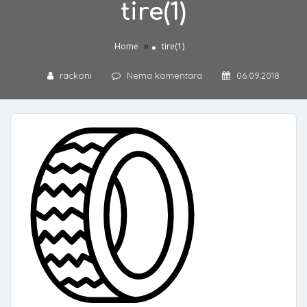
tire(1)
»
Home
tire(1)
rackoni
Nema komentara
06.09.2018