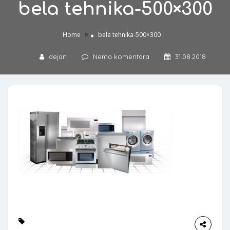
bela tehnika-500×300
»
Home
bela tehnika-500×300
dejan
Nema komentara
31.08.2018