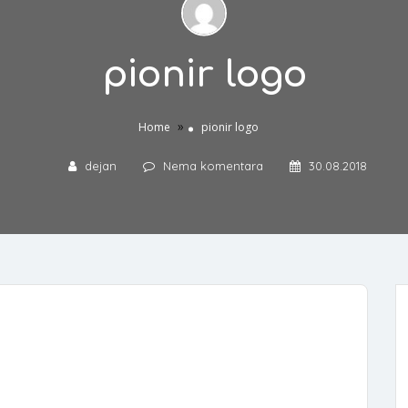
pionir logo
»
Home
pionir logo
dejan
Nema komentara
30.08.2018