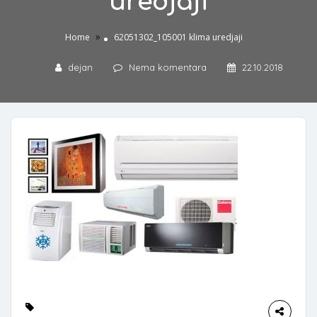
uredjaji
»
Home
62051302_105001 klima uredjaji
dejan
Nema komentara
22.10.2018