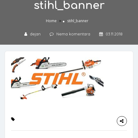
stihl_banner
»
Home
stihl_banner
dejan
Nema komentara
03.11.2018