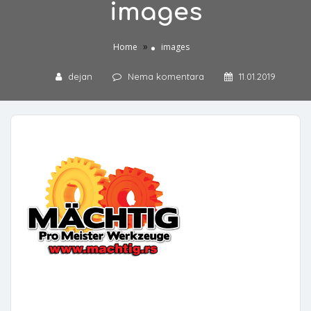
images
»
Home
images
dejan
Nema komentara
11.01.2019