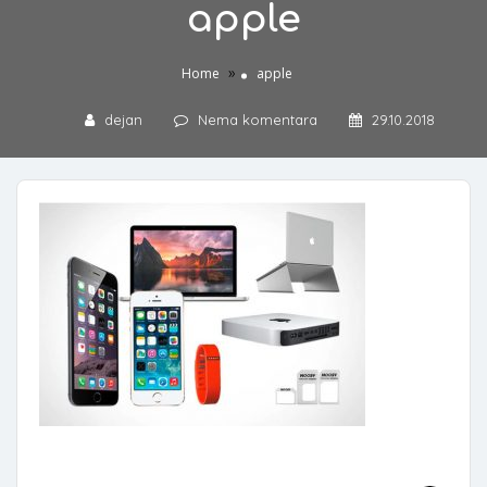
apple
»
Home
apple
dejan
Nema komentara
29.10.2018