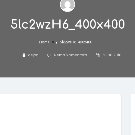
5lc2wzH6_400x400
»
Home
5lc2wzH6_400x400
dejan
Nema komentara
30.08.2018