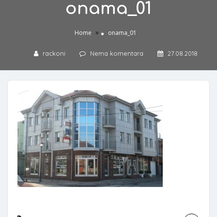
onama_01
»
Home
onama_01
rackoni
Nema komentara
27.08.2018