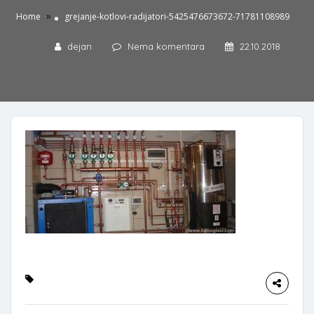
»
Home
grejanje-kotlovi-radijatori-5425476673672-71781108989
dejan
Nema komentara
22.10.2018