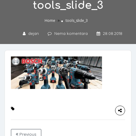
tools_slide_3
»
Home
tools_slide_3
dejan
Nema komentara
28.08.2018
Previous