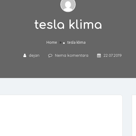
tesla klima
»
Home
tesla klima
dejan
Nema komentara
22.07.2019