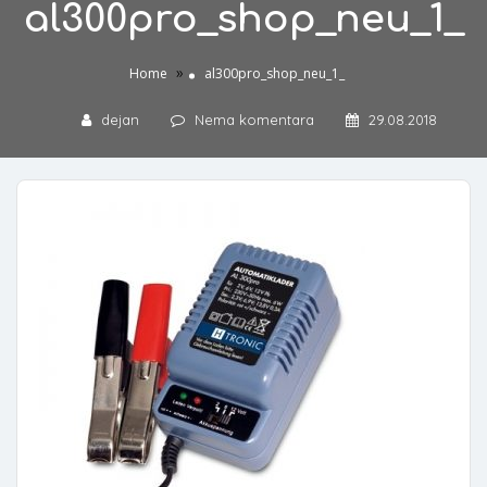
al300pro_shop_neu_1_
»
Home
al300pro_shop_neu_1_
dejan
Nema komentara
29.08.2018