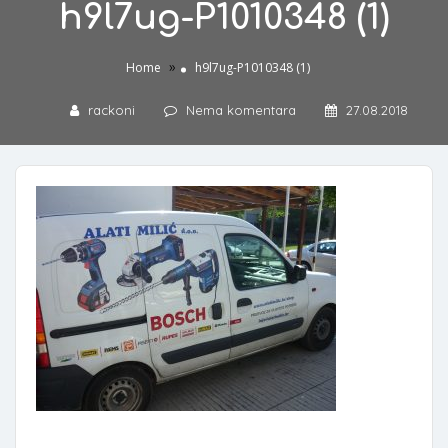
h9l7ug-P1010348 (1)
»
Home
h9l7ug-P1010348 (1)
rackoni
Nema komentara
27.08.2018