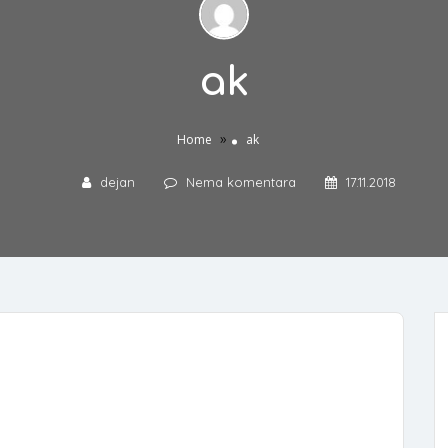
ak
»
Home
ak
dejan
Nema komentara
17.11.2018