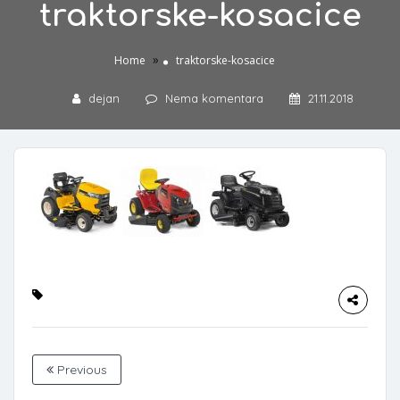
traktorske-kosacice
»
Home
traktorske-kosacice
dejan
Nema komentara
21.11.2018
Previous