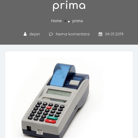
prima
»
Home
prima
dejan
Nema komentara
04.01.2019