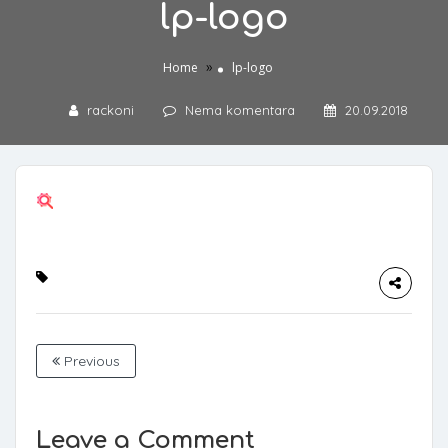
lp-logo
»
Home
lp-logo
rackoni
Nema komentara
20.09.2018
Previous
Leave a Comment